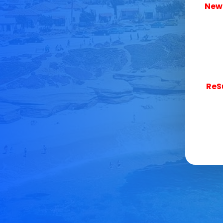
New
ReS